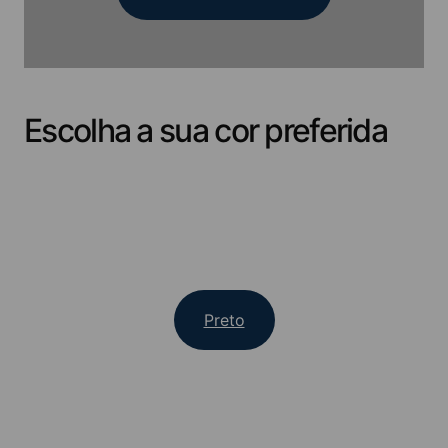
variedade de produtos e suporte profissional. Peça amostras de
cores e experimente a qualidade antes do seu próximo projeto.
Influenciadores digitais
Escolha a sua cor preferida
Influenciadores digitais
Akupanel Value
Preto
Explorar Akupanel Value – Fabricado com princípios de design
Escandinavo para conforto acústico superior e transformação do
ambiente. Mergulhe para ver como ele pode redefinir seus espaços
favoritos.