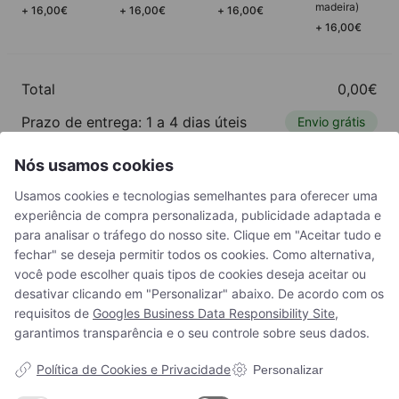
madeira)
+
16,00
€
+
16,00
€
+
16,00
€
+
16,00
€
Total
0,00
€
Prazo de entrega: 1 a 4 dias úteis
Envio grátis
Nós usamos cookies
Adicionar
Usamos cookies e tecnologias semelhantes para oferecer uma
experiência de compra personalizada, publicidade adaptada e
para analisar o tráfego do nosso site. Clique em "Aceitar tudo e
fechar" se deseja permitir todos os cookies. Como alternativa,
Casas reais. Impacto real.
você pode escolher quais tipos de cookies deseja aceitar ou
desativar clicando em "Personalizar" abaixo. De acordo com os
requisitos de
Googles Business Data Responsibility Site
,
garantimos transparência e o seu controle sobre seus dados.
Política de Cookies e Privacidade
Personalizar