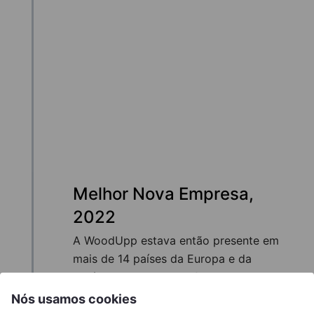
Melhor Nova Empresa,
2022
A WoodUpp estava então presente em
mais de 14 países da Europa e da
América do Norte. No final de 2022, mais
de 100 pessoas trabalhavam na
Nós usamos cookies
WoodUpp, se considerarmos os