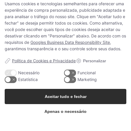
Usamos cookies e tecnologias semelhantes para oferecer uma
funcionários dos departamentos da
experiência de compra personalizada, publicidade adaptada e
WoodUpp que são propriedade dos seus
para analisar o tráfego do nosso site. Clique em "Aceitar tudo e
sócios.
fechar" se deseja permitir todos os cookies. Como alternativa,
você pode escolher quais tipos de cookies deseja aceitar ou
Foi um grande ano para WoodUpp, pois
desativar clicando em "Personalizar" abaixo. De acordo com os
conquistou o prémio de “Melhor Nova
requisitos de
Googles Business Data Responsibility Site
,
Empresa” na nossa região, na Dinamarca.
garantimos transparência e o seu controle sobre seus dados.
Política de Cookies e Privacidade
Personalizar
2023
Necessário
Funcional
Estatística
Marketing
Aceitar tudo e fechar
Apenas o necessário