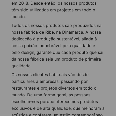
em 2018. Desde então, os nossos produtos
variedade de produtos e suporte profissional. Peça amostras de
têm sido utilizados em projetos em todo o
cores e experimente a qualidade antes do seu próximo projeto.
mundo.
Todos os nossos produtos são produzidos na
Influenciadores digitais
nossa fábrica de Ribe, na Dinamarca. A nossa
dedicação à produção sustentável, aliada à
Influenciadores digitais
nossa paixão inquebrável pela qualidade e
pelo design, garante que cada produto que sai
da nossa fábrica seja um produto de primeira
qualidade.
Os nossos clientes habituais vão desde
Akupanel Value
particulares a empresas, passando por
Explorar Akupanel Value – Fabricado com princípios de design
restaurantes e projetos diversos em todo o
Escandinavo para conforto acústico superior e transformação do
mundo. De uma forma geral, as pessoas
ambiente. Mergulhe para ver como ele pode redefinir seus espaços
escolhem-nos porque oferecemos produtos
favoritos.
exclusivos e de alta qualidade, que melhoram a
acústica e conferem um estilo contemporâneo