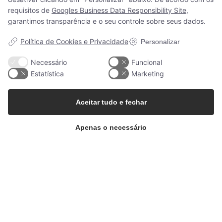
18:30
requisitos de
Googles Business Data Responsibility Site
,
Painéis externos | AluWood
Sexta-feira: Das 9:00 às 14:00
garantimos transparência e o seu controle sobre seus dados.
Política de Cookies e Privacidade
Personalizar
Portugal
Necessário
Funcional
Estatística
Marketing
Sobre a WoodUpp
Aceitar tudo e fechar
Suporte ao cliente
Sobre nós
Apenas o necessário
Visualizador
Imprensa
Contacto
Boletin Informativo
Amostras
® WoodUpp – CIF: B09677055
Explore o Akupanel
Envio e formas de pagamento
|
Política de privacidad
Términos Y Condiciones
A minha conta
Guia de instalação
Seu carrinho
Perguntas frequentes / FAQ