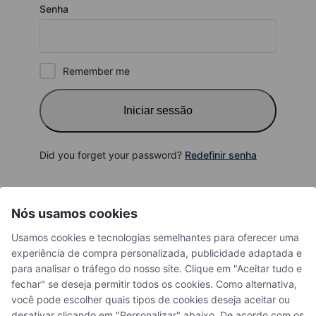
Senha
variedade de produtos e suporte profissional. Peça amostras de
cores e experimente a qualidade antes do seu próximo projeto.
Remember me
Influenciadores digitais
Influenciadores digitais
Iniciar sessão
Did you forget your password?
Redefinir senha
Akupanel Value
Nós usamos cookies
Contacte-nos
Explorar Akupanel Value – Fabricado com princípios de design
Usamos cookies e tecnologias semelhantes para oferecer uma
Escandinavo para conforto acústico superior e transformação do
experiência de compra personalizada, publicidade adaptada e
+34 93 203 10 08
para analisar o tráfego do nosso site. Clique em "Aceitar tudo e
ambiente. Mergulhe para ver como ele pode redefinir seus espaços
info@woodupp.es
fechar" se deseja permitir todos os cookies. Como alternativa,
favoritos.
você pode escolher quais tipos de cookies deseja aceitar ou
De segunda-feira a quinta-feira: Das 9:00 às 13:45 e das 16:00 às
desativar clicando em "Personalizar" abaixo. De acordo com os