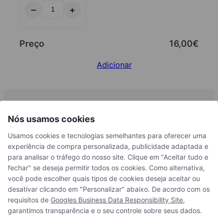
–
+
variedade de produtos e suporte profissional. Peça amostras de
Quantidade
cores e experimente a qualidade antes do seu próximo projeto.
de
Amostra
16,00
€
Preço
de
Influenciadores digitais
AluWood
Adicionar
cinzento
Influenciadores digitais
Contacte-nos
Nós usamos cookies
+34 93 203 10 08
Usamos cookies e tecnologias semelhantes para oferecer uma
Akupanel Value
info@woodupp.es
experiência de compra personalizada, publicidade adaptada e
para analisar o tráfego do nosso site. Clique em "Aceitar tudo e
De segunda-feira a quinta-feira: Das 9:00 às 13:45 e das 16:00 às
Explorar Akupanel Value – Fabricado com princípios de design
18:30
fechar" se deseja permitir todos os cookies. Como alternativa,
Escandinavo para conforto acústico superior e transformação do
você pode escolher quais tipos de cookies deseja aceitar ou
Sexta-feira: Das 9:00 às 14:00
ambiente. Mergulhe para ver como ele pode redefinir seus espaços
desativar clicando em "Personalizar" abaixo. De acordo com os
favoritos.
requisitos de
Googles Business Data Responsibility Site
,
Portugal
garantimos transparência e o seu controle sobre seus dados.