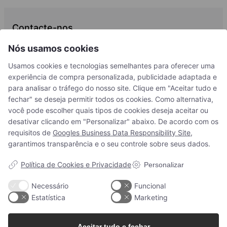
variedade de produtos e suporte profissional. Peça amostras de
cores e experimente a qualidade antes do seu próximo projeto.
Contacte-nos
+34 93 203 10 08
Nós usamos cookies
Influenciadores digitais
info@woodupp.es
Usamos cookies e tecnologias semelhantes para oferecer uma
Influenciadores digitais
experiência de compra personalizada, publicidade adaptada e
De segunda-feira a quinta-feira: Das 9:00 às 13:45 e das 16:00 às
18:30
para analisar o tráfego do nosso site. Clique em "Aceitar tudo e
fechar" se deseja permitir todos os cookies. Como alternativa,
Sexta-feira: Das 9:00 às 14:00
você pode escolher quais tipos de cookies deseja aceitar ou
desativar clicando em "Personalizar" abaixo. De acordo com os
Portugal
requisitos de
Googles Business Data Responsibility Site
,
garantimos transparência e o seu controle sobre seus dados.
Akupanel Value
Política de Cookies e Privacidade
Personalizar
Explorar Akupanel Value – Fabricado com princípios de design
Escandinavo para conforto acústico superior e transformação do
Sobre a WoodUpp
Necessário
Funcional
ambiente. Mergulhe para ver como ele pode redefinir seus espaços
Estatística
Marketing
favoritos.
Suporte ao cliente
Sobre nós
Aceitar tudo e fechar