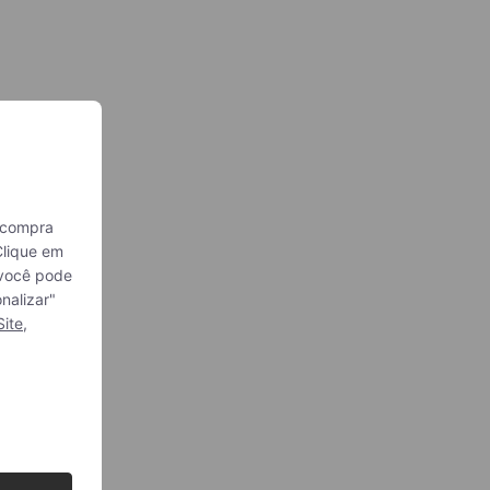
 compra
Clique em
, você pode
nalizar"
Site
,