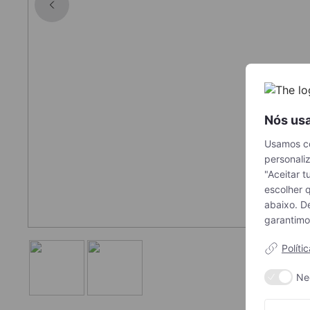
Nós us
Usamos co
personali
"Aceitar t
escolher q
abaixo. D
garantimo
Amostras
Giftcard
Minha conta
Políti
Ne