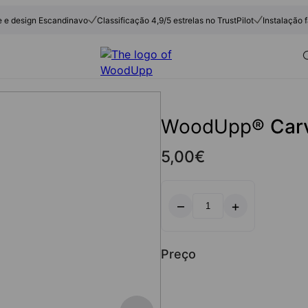
e e design Escandinavo
Classificação 4,9/5 estrelas no TrustPilot
Instalação f
WoodUpp®
Car
5,00
€
–
+
Quantidade
de
Carvalho
Preço
Rustico
Cinza