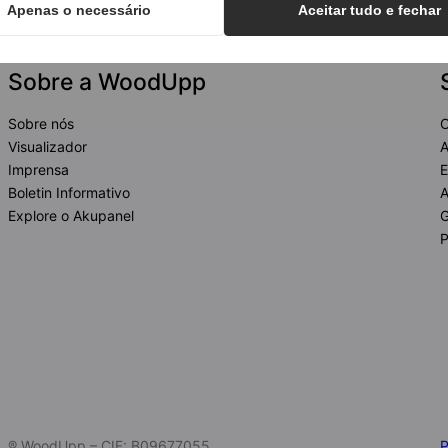
Apenas o necessário
Aceitar tudo e fechar
Sobre a WoodUpp
Sobre nós
C
Visualizador
A
Imprensa
E
Boletin Informativo
A
Explore o Akupanel
G
P
® WoodUpp – CIF: B09677055
P