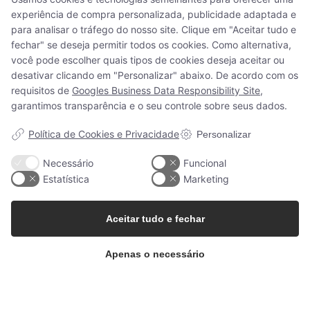
Amostras
experiência de compra personalizada, publicidade adaptada e
para analisar o tráfego do nosso site. Clique em "Aceitar tudo e
This
fechar" se deseja permitir todos os cookies. Como alternativa,
product
você pode escolher quais tipos de cookies deseja aceitar ou
Contacte-nos
has
desativar clicando em "Personalizar" abaixo. De acordo com os
multiple
+34 93 203 10 08
requisitos de
Googles Business Data Responsibility Site
,
variants.
garantimos transparência e o seu controle sobre seus dados.
The
info@woodupp.es
options
De segunda-feira a quinta-feira: Das 9:00 às 13:45 e das 16:00 às
Política de Cookies e Privacidade
Personalizar
may
18:30
be
Necessário
Funcional
Sexta-feira: Das 9:00 às 14:00
chosen
Estatística
Marketing
on
Portugal
the
Aceitar tudo e fechar
product
page
Apenas o necessário
Sobre a WoodUpp
Suporte ao cliente