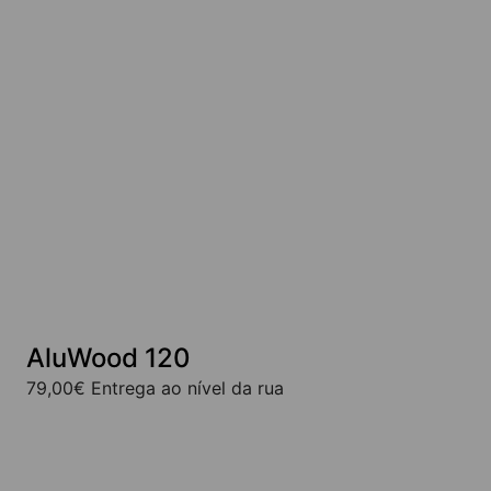
The
Painéis externos | AluWood
options
may
be
chosen
on
the
product
page
AluWood 120
79,00
€
Entrega ao nível da rua
This
product