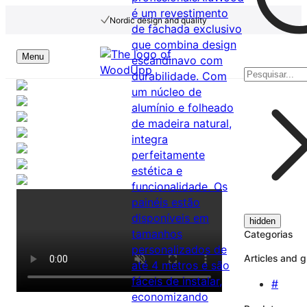
é um revestimento
Nordic design and quality
de fachada exclusivo
que combina design
Menu
escandinavo com
durabilidade. Com
um núcleo de
alumínio e folheado
de madeira natural,
integra
perfeitamente
estética e
funcionalidade. Os
painéis estão
disponíveis em
hidden
tamanhos
Categorias
personalizados de
Articles and 
até 4 metros e são
fáceis de instalar,
#
economizando