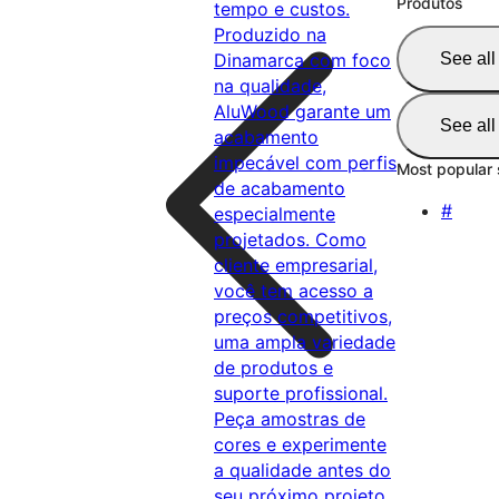
Produtos
tempo e custos.
Produzido na
Dinamarca com foco
See all
na qualidade,
AluWood garante um
See all
acabamento
impecável com perfis
Most popular
de acabamento
#
especialmente
projetados. Como
cliente empresarial,
você tem acesso a
preços competitivos,
uma ampla variedade
de produtos e
suporte profissional.
Peça amostras de
cores e experimente
a qualidade antes do
seu próximo projeto.