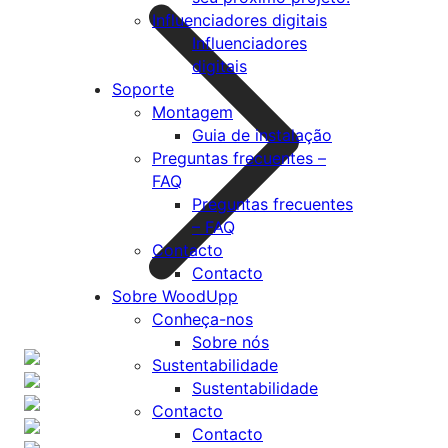
Influenciadores digitais
Influenciadores
digitais
Soporte
Montagem
Guia de instalação
Preguntas frecuentes –
FAQ
Preguntas frecuentes
– FAQ
Contacto
Contacto
Sobre WoodUpp
Conheça-nos
Sobre nós
Sustentabilidade
Sustentabilidade
Contacto
Contacto